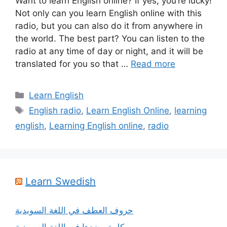
Want to learn English online? If yes, you’re lucky!
Not only can you learn English online with this
radio, but you can also do it from anywhere in
the world. The best part? You can listen to the
radio at any time of day or night, and it will be
translated for you so that …
Read more
Categories
Learn English
Tags
English radio
,
Learn English Online
,
learning
english
,
Learning English online
,
radio
Learn Swedish
حروف العطف في اللغة السويدية