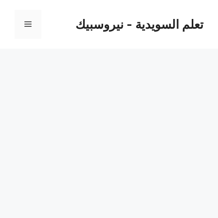
نتقل
لى
تعلم السويدية - نيروسبيك
القائمة
لمحتوى