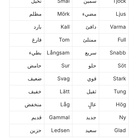
Tjock
سمين
Smal
نحيل
Ljus
مضيء
Mörk
مظلم
Varma
دافئ
Kall
بارد
Full
ممتلئ
Tom
فارغ
Snabb
سريع
Långsam
بطيء
Söt
حلو
Sur
حامض
Stark
قوي
Svag
ضعيف
Tung
ثقيل
Lätt
خفيف
Hög
عالٍ
Låg
منخفض
Ny
جديد
Gammal
قديم
Glad
سعيد
Ledsen
حزين