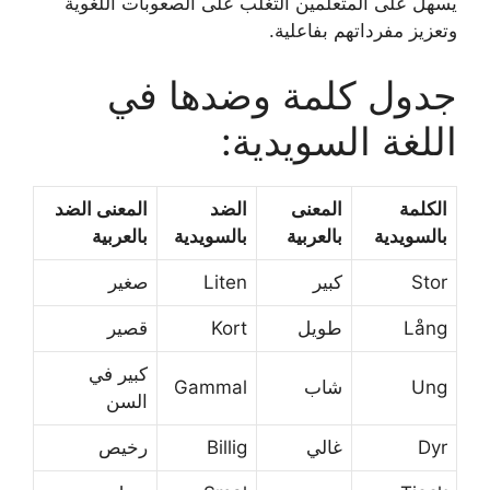
يسهل على المتعلمين التغلب على الصعوبات اللغوية
وتعزيز مفرداتهم بفاعلية.
جدول كلمة وضدها في
اللغة السويدية:
الكلمة
المعنى
الضد
المعنى الضد
بالسويدية
بالعربية
بالسويدية
بالعربية
Stor
كبير
Liten
صغير
Lång
طويل
Kort
قصير
كبير في
Ung
شاب
Gammal
السن
Dyr
غالي
Billig
رخيص