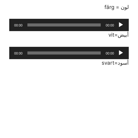
لون = färg
مشغل
00:00
00:00
الصوت
‏أبيض=vit
مشغل
00:00
00:00
الصوت
‏أسود‏=svart