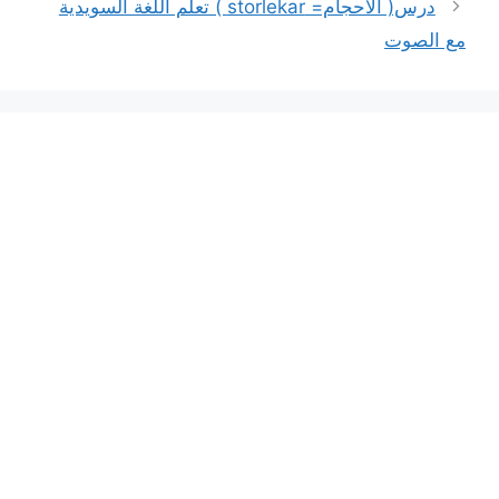
درس( الأحجام= storlekar ) تعلم اللغة السويدية
مع الصوت