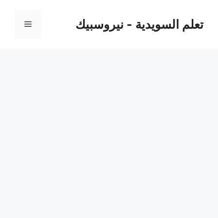
نتقل
لى
تعلم السويدية - نيروسبيك
القائمة
لمحتوى