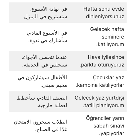
Hafta sonu evde
في نهاية الأسبوع،
dinleniyorsunuz.
ستستريح في المنزل.
Gelecek hafta
في الأسبوع القادم،
seminere
سأشارك في ندوة.
katılıyorum.
Hava iyileşince
عندما تتحسن الأجواء،
parkta oturuyoruz.
سنجلس في الحديقة.
Çocuklar yaz
الأطفال سيشاركون في
kampına katılıyorlar.
مخيم صيفي.
Gelecek yaz yurtdışı
الصيف القادم، سأخطط
tatili planlıyorum.
لعطلة خارجية.
Öğrenciler yarın
الطلاب سيجرون الامتحان
sabah sınavı
غدًا في الصباح.
yapıyorlar.