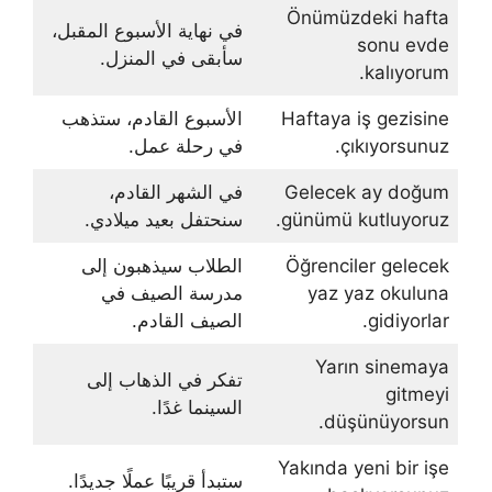
Önümüzdeki hafta
في نهاية الأسبوع المقبل،
sonu evde
سأبقى في المنزل.
kalıyorum.
Haftaya iş gezisine
الأسبوع القادم، ستذهب
çıkıyorsunuz.
في رحلة عمل.
Gelecek ay doğum
في الشهر القادم،
günümü kutluyoruz.
سنحتفل بعيد ميلادي.
Öğrenciler gelecek
الطلاب سيذهبون إلى
yaz yaz okuluna
مدرسة الصيف في
gidiyorlar.
الصيف القادم.
Yarın sinemaya
تفكر في الذهاب إلى
gitmeyi
السينما غدًا.
düşünüyorsun.
Yakında yeni bir işe
ستبدأ قريبًا عملًا جديدًا.