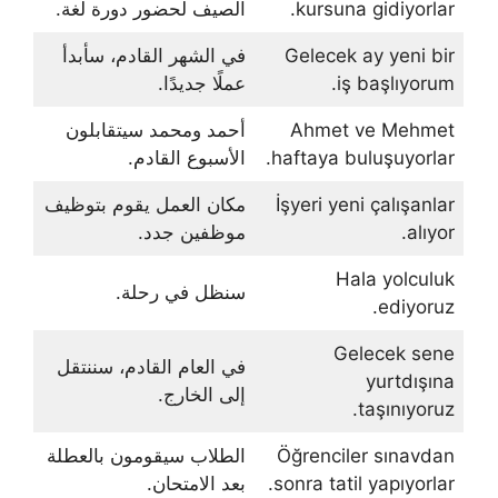
kursuna gidiyorlar.
الصيف لحضور دورة لغة.
Gelecek ay yeni bir
في الشهر القادم، سأبدأ
iş başlıyorum.
عملًا جديدًا.
Ahmet ve Mehmet
أحمد ومحمد سيتقابلون
haftaya buluşuyorlar.
الأسبوع القادم.
İşyeri yeni çalışanlar
مكان العمل يقوم بتوظيف
alıyor.
موظفين جدد.
Hala yolculuk
سنظل في رحلة.
ediyoruz.
Gelecek sene
في العام القادم، سننتقل
yurtdışına
إلى الخارج.
taşınıyoruz.
Öğrenciler sınavdan
الطلاب سيقومون بالعطلة
sonra tatil yapıyorlar.
بعد الامتحان.