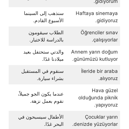
gidiyorum.
Haftaya sinemaya
سنذهب إلى السينما
gidiyoruz.
الأسبوع القادم.
Öğrenciler sınav
الطلاب سيقومون
çalışıyorlar.
بالدراسة للاختبار.
Annem yarın doğum
والدتي ستحتفل بعيد
günümüzü kutluyor.
ميلادنا غدًا.
İleride bir araba
سنقوم في المستقبل
alıyoruz.
بشراء سيارة.
Hava güzel
عندما يكون الجو جميلاً،
olduğunda piknik
نقوم بعمل نزهة.
yapıyoruz.
Çocuklar yarın
الأطفال سيسبحون في
denizde yüzüyorlar.
البحر غدًا.