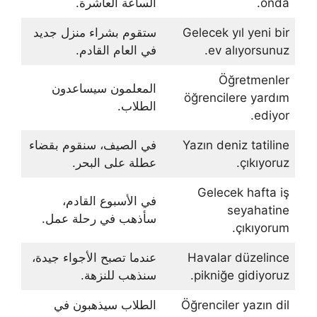
onda.
الساعة العاشرة.
Gelecek yıl yeni bir
ستقوم بشراء منزل جديد
ev alıyorsunuz.
في العام القادم.
Öğretmenler
المعلمون سيساعدون
öğrencilere yardım
الطلاب.
ediyor.
Yazın deniz tatiline
في الصيف، سنقوم بقضاء
çıkıyoruz.
عطلة على البحر.
Gelecek hafta iş
في الأسبوع القادم،
seyahatine
سأذهب في رحلة عمل.
çıkıyorum.
Havalar düzelince
عندما تصبح الأجواء جيدة،
pikniğe gidiyoruz.
سنذهب للنزهة.
Öğrenciler yazın dil
الطلاب سيذهبون في