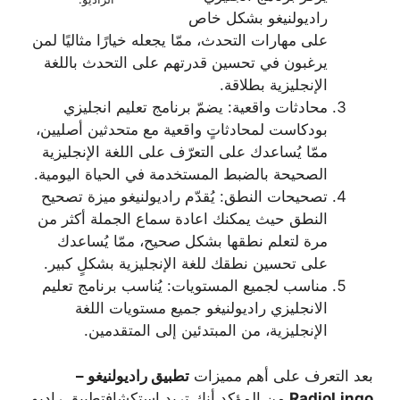
راديولنيغو بشكل خاص
على مهارات التحدث، ممّا يجعله خيارًا مثاليًا لمن
يرغبون في تحسين قدرتهم على التحدث باللغة
الإنجليزية بطلاقة.
محادثات واقعية: يضمّ برنامج تعليم انجليزي
بودكاست لمحادثاتٍ واقعية مع متحدثين أصليين،
ممّا يُساعدك على التعرّف على اللغة الإنجليزية
الصحيحة بالضبط المستخدمة في الحياة اليومية.
تصحيحات النطق: يُقدّم راديولنيغو ميزة تصحيح
النطق حيث يمكنك اعادة سماع الجملة أكثر من
مرة لتعلم نطقها بشكل صحيح، ممّا يُساعدك
على تحسين نطقك للغة الإنجليزية بشكلٍ كبير.
مناسب لجميع المستويات: يُناسب برنامج تعليم
الانجليزي راديولنيغو جميع مستويات اللغة
الإنجليزية، من المبتدئين إلى المتقدمين.
بعد التعرف على أهم مميزات
تطبيق راديولنيغو –
RadioLingo
من المؤكد أنك تريد استكشافتطبيق راديو