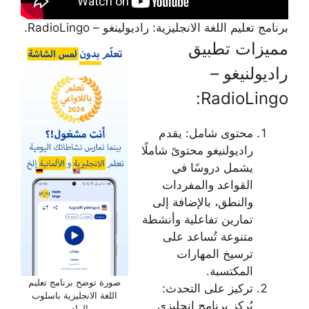
برنامج تعليم اللغة الانجليزية: راديولينغو – RadioLingo.
مميزات تطبيق
راديولنيغو –
RadioLingo:
محتوى شامل: يقدم
راديولنيغو محتوىً شاملًا
يشمل دروسًا في
القواعد والمفردات
والنطق، بالإضافة إلى
تمارين تفاعلية وأنشطة
متنوعة تُساعد على
ترسيخ المهارات
المكتسبة.
صورة توضح برنامج تعليم
تركيز على التحدث:
اللغة الانجليزية باسلوب
يُركز برنامج انجليزي
الراديو.