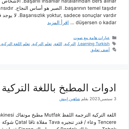
düşersen o kadar …
اقرأ المزيد
التصنيفات
عبارات هامة مع صوت
الوسوم
Learning Turkish
,
التركية
,
اللغة
,
تعلم التركية
,
تعلم اللغة التركية
,
أضف تعليق
ادوات المطبخ باللغة التركية
3 سبتمبر,2023
بقلم
شاهين إيبش