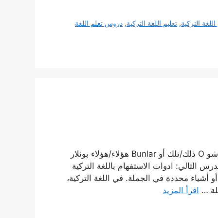
اللغة التركية
,
تعليم اللغة التركية
,
دروس تعلم اللغة
ضمائر الإشارة الترجمة اللفظ Bu هذا/هذه بو Şu ذلك/تلك شو O ذلك/تلك أو Bunlar هؤلاء/هؤلاء بونلار
/هؤلاء أونلار اقرأ الدرس التالي: ادوات الاستفهام باللغة التركية
و أشياء محددة في الجملة. في اللغة التركية،
ثلة …
اقرأ المزيد