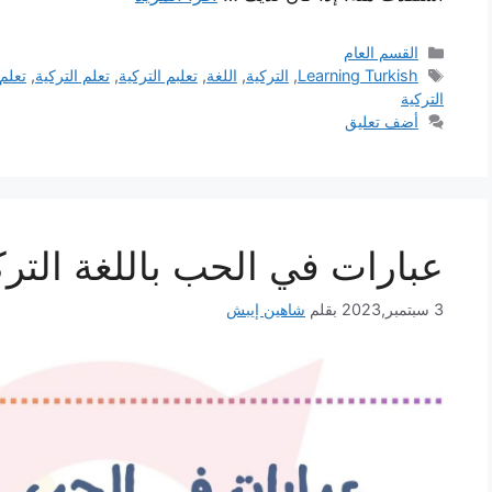
التصنيفات
القسم العام
الوسوم
Learning Turkish
,
التركية
,
اللغة
,
تعلبم التركية
,
تعلم التركية
,
تعلم 
التركية
أضف تعليق
عبارات في الحب باللغة الترك
3 سبتمبر,2023
بقلم
شاهين إيبش