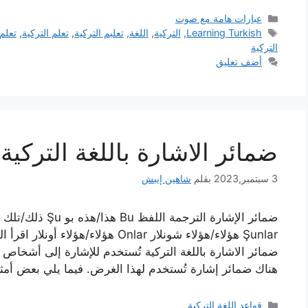
التصنيفات
عبارات هامة مع صوت
الوسوم
Learning Turkish
,
التركية
,
اللغة
,
تعلبم التركية
,
تعلم التركية
,
تعلم 
التركية
أضف تعليق
ضمائر الاشارة باللغة التركية
3 سبتمبر,2023
بقلم
شاهين إيبش
Şunlar هؤلاء/هؤلاء شونلار Onlar هؤلاء
ضمائر الاشارة باللغة التركية تُستخدم للإشارة إلى أشخاص أ
هناك ضمائر إشارة تُستخدم لهذا الغرض. فيما يلي بعض أم
التصنيفات
قواعد اللغة التركية