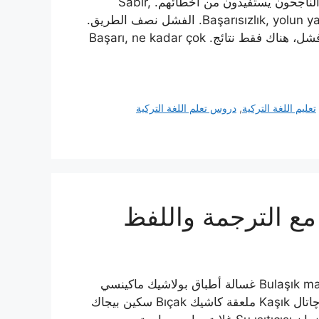
Başarılı insanlar hatalarından ders alırlar. الأشخاص الناجحون يستفيدون من أخطائهم. Sabır,
başarının temel taşıdır. الصبر هو أساس النجاح. Başarısızlık, yolun yarısıdır. الفشل نصف الطريق.
Başarısızlık yoktur, sadece sonuçlar vardır. لا يوجد فشل، هناك فقط نتائج. Başarı, ne kadar çok
تعليم اللغة التركية
,
دروس تعلم اللغة التركية
 مع الترجمة واللفظ
اللغة التركية الترجمة اللفظ Mutfak مطبخ موتفاك Bulaşık makinesi غسالة أطباق بولاشيك ماكينسي
Tencere وعاء / قدر تنجيره Tava مقلاة تاڤا Çatal شوكة چاتال Kaşık ملعقة كاشيك Bıçak سكين بيجاك