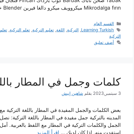
Mikrodalga fırın ميكروويف ميكرو دالغا فيرين Blender خلاط بلندر Mutfak …
التصنيفات
القسم العام
الوسوم
Learning Turkish
,
التركية
,
اللغة
,
تعلبم التركية
,
تعلم التركية
,
تعلم 
التركية
أضف تعليق
كلمات وجمل في المطار باللغ
3 سبتمبر,2023
بقلم
شاهين إيبش
بعض الكلمات والجمل المفيدة في المطار باللغة التركية مع 
المدينه بالتركية جمل مفيدة في المطار باللغة التركية: نصل
الجمل والكلمات التركية في المطار مع اللفظ بالعربية. آمل 
استفدت منه. إذا كان لديك …
اقرأ المزيد