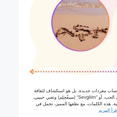
كتساب مفردات جديدة، بل هو استكشاف لثقافة
غنية وعاطفية. عندما تنطق كلمات مثل “Aşk” (أشْكْ) وتعني الحب، أو “Sevgilim” (سيفْجِلِم) وتعني حبيبي،
ية. هذه الكلمات، مع نطقها المميز، تحمل في
قرأ المزيد