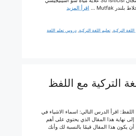
Tabak صحن تاباك Bardak كوب بارداك Fincan فنجان فينجان Su ısıtıcısı غلاية مياه سو اسيتيجيسي
اقرأ المزيد
اللغة التركية
,
تعليم اللغة التركية
,
دروس تعلم اللغة
ة التركية مع اللفظ
اللفظ: اقرأ الدرس التالي: اسماء الاشياء في
 إلى نهاية هذا المقال الذي يحتوي على أهم
أن يكون هذا المقال قيمًا بالنسبة لك وأنك