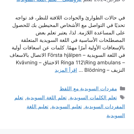
في حالات الطوارئ والحوادث اللافتة للنظر، قد تواجه
تحديًا في التواصل مع الأشخاص المحيطين بك للحصول
على المساعدة اللازمة. لذا، يعتبر تعلم بعض
المصطلحات الأساسية في اللغة السويدية المتعلقة
بالإسعافات الأولية أمرًا مهمًا. كلمات عن اسعافات أولية
في اللغة السويدية – Första hjälpen الاتصال بالاسعاف
– Ringa 112\Ring ambulans الاختناق – Kvävning
النزيف – Blödning …
اقرأ المزيد
التصنيفات
مفردات السويدية مع اللفظ
الوسوم
تعلم الكلمات السويدية
,
تعلم اللغة السويدية
,
تعلم
المفردات السويدية
,
تعليم السويدية
,
تعليم اللغة
السويدية