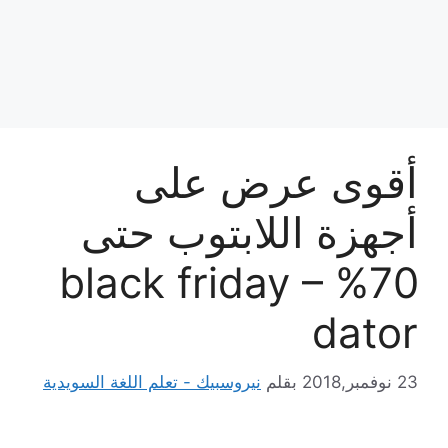
أقوى عرض على
أجهزة اللابتوب حتى
70% – black friday
dator
23 نوفمبر,2018
بقلم
نيروسبيك - تعلم اللغة السويدية