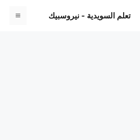
نتقل
لى
تعلم السويدية - نيروسبيك
القائمة
لمحتوى