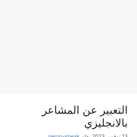
التعبير عن المشاعر
بالانجليزي
13 نوفمبر,2023
بقلم
neroo-speak