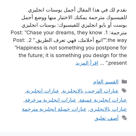
نقدم لك في هذا المقال أجمل بوستات انجليزي
للفيسبوك مترجمة يمكنك الاختيار منها ووضع أجمل
بوست أو بايو انجليزي للفيسبوك: بوستات انجليزي
مترجمة: 1. Post: “Chase your dreams, they know
the way.”“اتبع أحلامك، فهي تعرف الطريق.” 2. Post:
“Happiness is not something you postpone for
the future; it is something you design for the
present.” …
اقرأ المزيد
التصنيفات
القسم العام
الوسوم
عبارات الترحيب بالانجليزية
,
عبارات انجليزية
,
عبارات انجليزية عميقة
,
عبارات انجليزية مزخرفة
,
عبارات بالانجليزي
,
عبارات جميلة انجليزية مترجمة
أضف تعليق