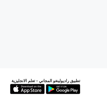
تطبيق راديولينغو المجاني - تعلم الانجليزية