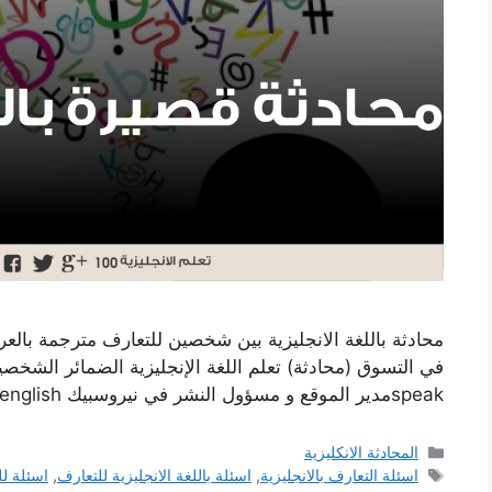
محادثة باللغة الانجليزية بين شخصين للتعارف مترجمة بالعرب
speakمدير الموقع و مسؤول النشر في نيروسبيك neroo-speak.com/learn-english/
التصنيفات
المحادثة الانكليزية
الوسوم
اسئلة التعارف بالانجليزية
,
اسئلة باللغة الانجليزية للتعارف
,
اسئلة لل