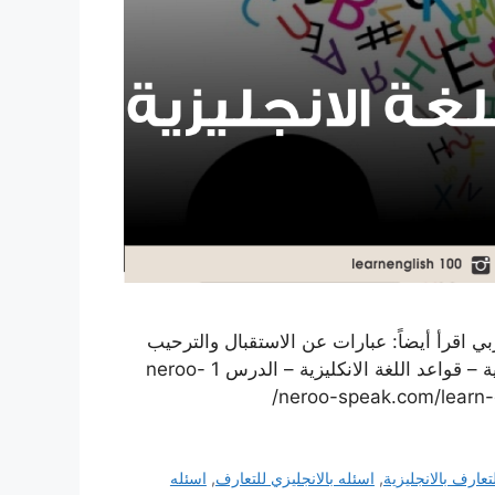
ي اقرأ أيضاً: عبارات عن الاستقبال والترحيب
في التسوق (محادثة) تعلم اللغة الإنجليزية الضمائر الشخصية – قواعد اللغة الانكليزية – الدرس 1 neroo-
تعارف بالانجليزية
,
اسئله بالانجليزي للتعارف
,
اسئله