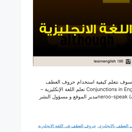
 سوف نتعلم كيفية استخدام حروف العطف
المزدوجة في الجمل اقرأ أيضاً: حروف الجر الانجليزية Conjunctions in English تعلم اللغة الإنكليزية –
مفردات الطبيعة والكون تعلم اللغة الإنجليزية (تنظيف البيت) neroo-speakمدير الموقع و مسؤول النشر
العطف بالانجليزي
,
حروف العطف في اللغة الانجليزية