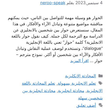
4 سبتمبر,2023
بقلم
neroo-speak
الحوار هو وسيلة مهمة للتواصل بين الناس، حيث يمكنهم
مناقشة مواضيع متنوعة وتبادل الآراء والأفكار. في هذا
المقال، سنستعرض حوار بين شخصين بالانجليزي عن
الدراسة مع الترجمة لكل جملة. كيف نقول حوار باللغة
الانجليزية؟ كلمة “حوار” تعني باللغة الإنجليزية
“dialogue”، وتستخدم لوصف عملية النقاش وتبادل
الأفكار والآراء بين شخصين أو أكثر. نموذج مترجم –
حوار …
اقرأ المزيد
التصنيفات
المحادثة الانكليزية
الوسوم
تعلم الانجليزية بسهولة
,
تعلم المحادثة باللغة
الانجليزية
,
محادثة انجليزية
,
محادثة انجليزية بين
شخصين سهلة
أضف تعليق