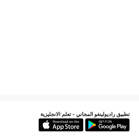
تطبيق راديولينغو المجاني - تعلم الانجليزية